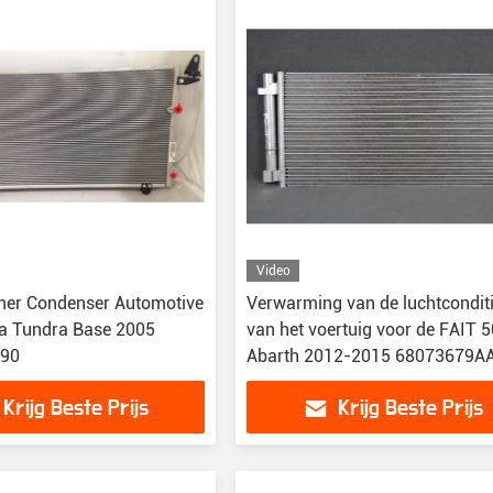
Video
oner Condenser Automotive
Verwarming van de luchtcondit
a Tundra Base 2005
van het voertuig voor de FAIT 
090
Abarth 2012-2015 68073679A
Krijg Beste Prijs
Krijg Beste Prijs