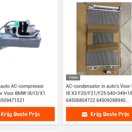
Video
e auto AC-compressor
AC-condensator in auto's Voo
or Voor BMW I8/I3/X1
I8 X3 F20/F21/F25 640*349*
4509471521
64506804722 64509288940
64509335362
Krijg Beste Prijs
Krijg Beste Prijs