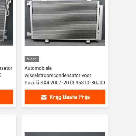
Video
nsator
Automobiele
6
wisselstroomcondensator voor
Suzuki SX4 2007-2013 95310-80J00
Krijg Beste Prijs