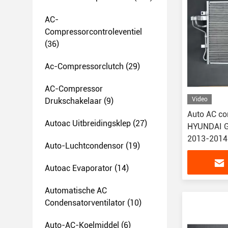
AC-
Compressorcontroleventiel
(36)
Ac-Compressorclutch
(29)
AC-Compressor
Video
Drukschakelaar
(9)
Auto AC co
Autoac Uitbreidingsklep
(27)
HYUNDAI G
2013-2014
Auto-Luchtcondensor
(19)
Autoac Evaporator
(14)
Automatische AC
Condensatorventilator
(10)
Auto-AC-Koelmiddel
(6)