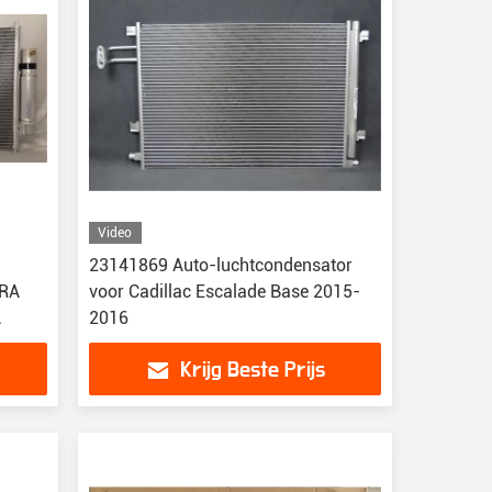
Video
23141869 Auto-luchtcondensator
TRA
voor Cadillac Escalade Base 2015-
A
2016
Krijg Beste Prijs