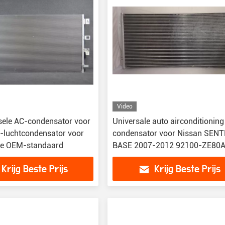
Video
sele AC-condensator voor
Universale auto airconditioning
o-luchtcondensator voor
condensator voor Nissan SEN
pe OEM-standaard
BASE 2007-2012 92100-ZE80
Krijg Beste Prijs
Krijg Beste Prijs