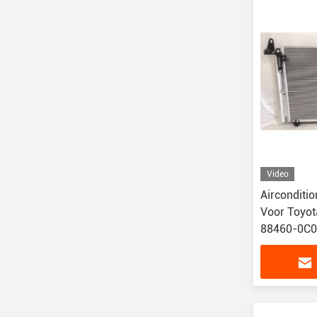
Video
Airconditi
Voor Toyot
88460-0C