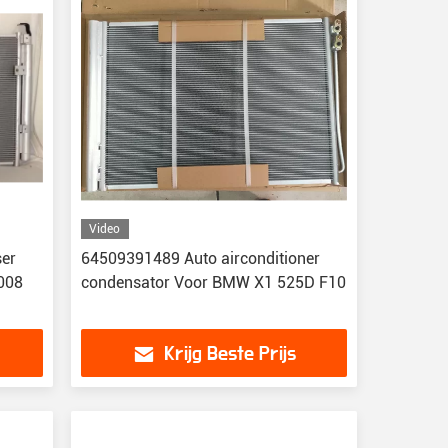
Video
ser
64509391489 Auto airconditioner
008
condensator Voor BMW X1 525D F10
Krijg Beste Prijs