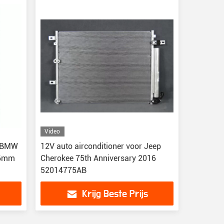
Video
r BMW
12V auto airconditioner voor Jeep
16mm
Cherokee 75th Anniversary 2016
52014775AB
Krijg Beste Prijs