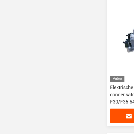
Video
Elektrisch
condensat
F30/F35 6