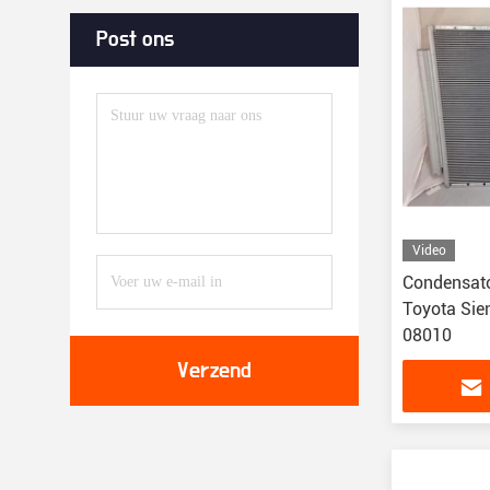
Post ons
Video
Condensato
Toyota Sie
08010
Verzend