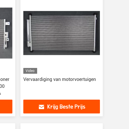
Video
ioner
Vervaardiging van motorvoertuigen
500
A
Krijg Beste Prijs