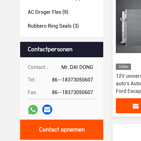
AC Droger Fles
(9)
Rubbero Ring Seals
(3)
Contactpersonen
Contactpersonen:
Mr. DAI DONG
Video
12V univer
Tel.:
86--18373050607
auto's Aut
Ford Esca
Fax:
86--18373050607
Contact opnemen