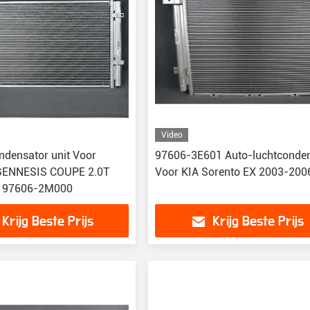
Video
ndensator unit Voor
97606-3E601 Auto-luchtconde
ENNESIS COUPE 2.0T
Voor KIA Sorento EX 2003-200
 97606-2M000
Krijg Beste Prijs
Krijg Beste Prijs