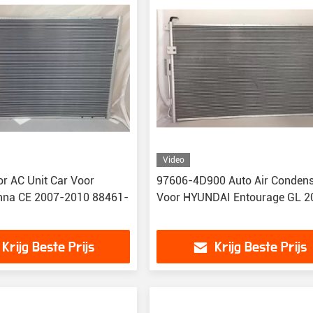
Video
r AC Unit Car Voor
97606-4D900 Auto Air Conden
nna CE 2007-2010 88461-
Voor HYUNDAI Entourage GL 2
Krijg Beste Prijs
Krijg Beste Prijs