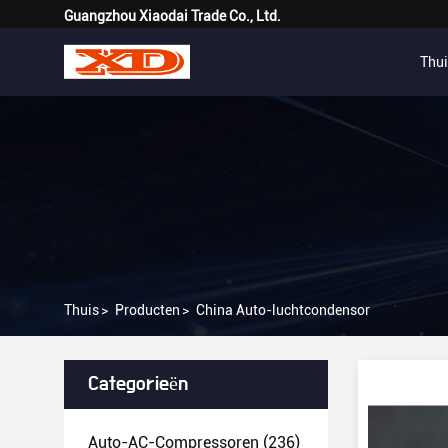
Guangzhou Xiaodai Trade Co., Ltd.
Thui
Thuis
>
Producten
>
China Auto-luchtcondensor
Categorieën
Auto-AC-Compressoren
(236)