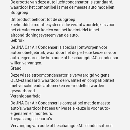
De grootte van deze auto luchtcondensator is standaard,
waardoor het compatibel is met de meeste auto modellen.
Subgroep
Dit product behoort tot de subgroep
koelmiddelcirculatiesysteem, die verantwoordelijk is voor
het circuleren en koelen van het koelmiddel in het
airconditioningssysteem van de auto.
Laat een bericht achter
Gebruik
De JNA Car Air Condenser is speciaal ontworpen voor
We bellen je snel terug!
automobielgebruik, waardoor het de perfecte keuze is voor
auto-eigenaren die hun oude of beschadigde AC-condensor
willen vervangen.
Graad
Deze wisselstroomcondensator is vervaardigd volgens
OEM-standaard, waardoor de kwaliteit en compatibiliteit
met verschillende automerken en -modellen worden
gewaarborgd.
Verenigbaarheid
De JNA Car Air Condenser is compatibel met de meeste
auto's, waardoor het een universele keuze is voor auto-
eigenaren en monteurs.
Toepassingsscenario's
Vervanging van oude of beschadigde AC-condensatoren