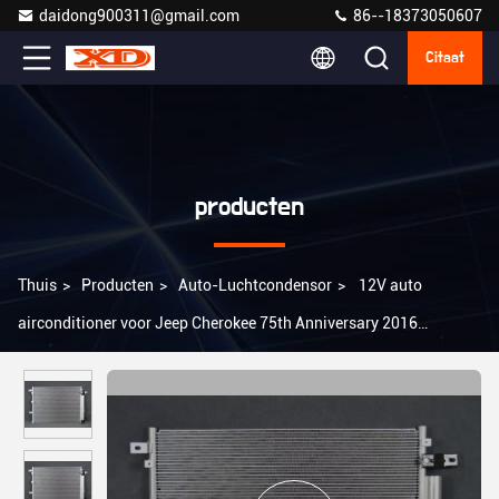
daidong900311@gmail.com
86--18373050607
Citaat
producten
Thuis
>
Producten
>
Auto-Luchtcondensor
>
12V auto
airconditioner voor Jeep Cherokee 75th Anniversary 2016
52014775AB