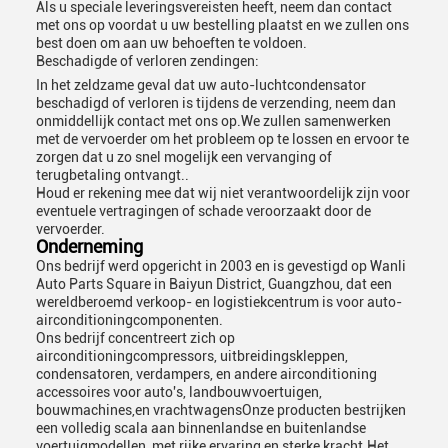
Als u speciale leveringsvereisten heeft, neem dan contact
met ons op voordat u uw bestelling plaatst en we zullen ons
best doen om aan uw behoeften te voldoen.
Beschadigde of verloren zendingen:
In het zeldzame geval dat uw auto-luchtcondensator
beschadigd of verloren is tijdens de verzending, neem dan
onmiddellijk contact met ons op.We zullen samenwerken
met de vervoerder om het probleem op te lossen en ervoor te
zorgen dat u zo snel mogelijk een vervanging of
terugbetaling ontvangt..
Houd er rekening mee dat wij niet verantwoordelijk zijn voor
eventuele vertragingen of schade veroorzaakt door de
vervoerder.
Onderneming
Ons bedrijf werd opgericht in 2003 en is gevestigd op Wanli
Auto Parts Square in Baiyun District, Guangzhou, dat een
wereldberoemd verkoop- en logistiekcentrum is voor auto-
airconditioningcomponenten.
Ons bedrijf concentreert zich op
airconditioningcompressors, uitbreidingskleppen,
condensatoren, verdampers, en andere airconditioning
accessoires voor auto's, landbouwvoertuigen,
bouwmachines,en vrachtwagensOnze producten bestrijken
een volledig scala aan binnenlandse en buitenlandse
voertuigmodellen, met rijke ervaring en sterke kracht.Het