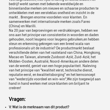
bedrijf werkt samen met bekende wereldwijde en
binnenlandse merken om nieuwe en schaarse producten te
ontwikkelen met een eersteklas snelheid en inzicht in de
markt.. Brengen enorme voordelen voor klanten. En
samenwerken met internationale merken zoals Fareo
(China) en Marilli.
Na 20 jaar van beproevingen en verdrukkingen, hebben we
ons aan het principe van consistentie in woorden en daden
gehouden, nooit leugens voor leugens gebruiken,en hebben
steun en erkenning gekregen van een breed scala van
professionals uit de industrie? De productmarkt beslaat
verschillende delen van het vasteland van China, Hongkong,
Macao en Taiwan, alsmede Zuidoost-Azië, Zuid-Azië, het
Midden-Oosten, Australië, Noord-Amerika,en andere delen
van de wereld, geniet van een hoge populariteit. Naleving
van het principe van "kwaliteit eerst, technische dienst,
reputatie eerst, en kwaliteitsborging" en het kernconcept
van "wederzijds voordeel en win-win",We zijn toegewijd aan
hand in hand werken met onze klanten om briljant te
creëren!
Vragen:
V: Wat is de merknaam van dit product?