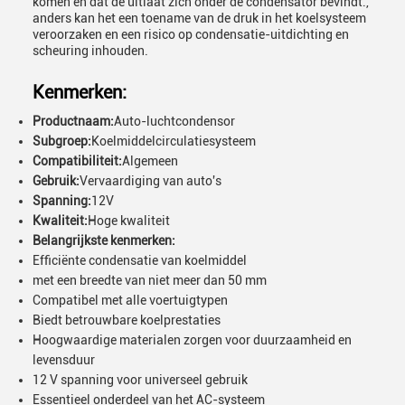
komen en dat de uitlaat zich onder de condensator bevindt.,
anders kan het een toename van de druk in het koelsysteem
veroorzaken en een risico op condensatie-uitdichting en
scheuring inhouden.
Kenmerken:
Productnaam:
Auto-luchtcondensor
Subgroep:
Koelmiddelcirculatiesysteem
Compatibiliteit:
Algemeen
Gebruik:
Vervaardiging van auto's
Spanning:
12V
Kwaliteit:
Hoge kwaliteit
Belangrijkste kenmerken:
Efficiënte condensatie van koelmiddel
met een breedte van niet meer dan 50 mm
Compatibel met alle voertuigtypen
Biedt betrouwbare koelprestaties
Hoogwaardige materialen zorgen voor duurzaamheid en
levensduur
12 V spanning voor universeel gebruik
Essentieel onderdeel van het AC-systeem