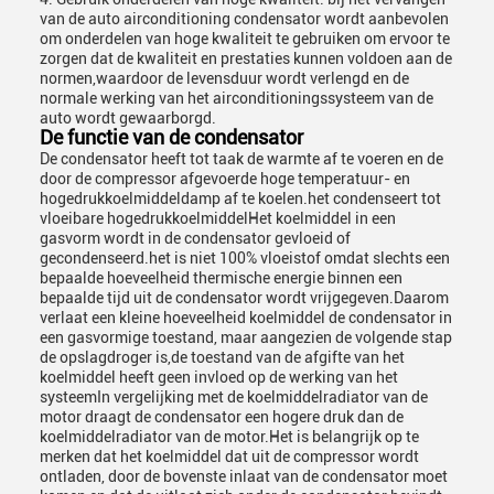
van de auto airconditioning condensator wordt aanbevolen
om onderdelen van hoge kwaliteit te gebruiken om ervoor te
zorgen dat de kwaliteit en prestaties kunnen voldoen aan de
normen,waardoor de levensduur wordt verlengd en de
normale werking van het airconditioningssysteem van de
auto wordt gewaarborgd.
De functie van de condensator
De condensator heeft tot taak de warmte af te voeren en de
door de compressor afgevoerde hoge temperatuur- en
hogedrukkoelmiddeldamp af te koelen.het condenseert tot
vloeibare hogedrukkoelmiddelHet koelmiddel in een
gasvorm wordt in de condensator gevloeid of
gecondenseerd.het is niet 100% vloeistof omdat slechts een
bepaalde hoeveelheid thermische energie binnen een
bepaalde tijd uit de condensator wordt vrijgegeven.Daarom
verlaat een kleine hoeveelheid koelmiddel de condensator in
een gasvormige toestand, maar aangezien de volgende stap
de opslagdroger is,de toestand van de afgifte van het
koelmiddel heeft geen invloed op de werking van het
systeemIn vergelijking met de koelmiddelradiator van de
motor draagt de condensator een hogere druk dan de
koelmiddelradiator van de motor.Het is belangrijk op te
merken dat het koelmiddel dat uit de compressor wordt
ontladen, door de bovenste inlaat van de condensator moet