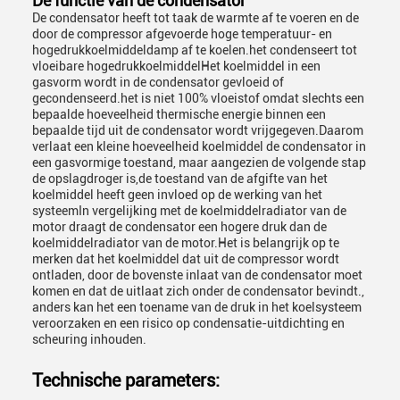
De functie van de condensator
De condensator heeft tot taak de warmte af te voeren en de
door de compressor afgevoerde hoge temperatuur- en
hogedrukkoelmiddeldamp af te koelen.het condenseert tot
vloeibare hogedrukkoelmiddelHet koelmiddel in een
gasvorm wordt in de condensator gevloeid of
gecondenseerd.het is niet 100% vloeistof omdat slechts een
bepaalde hoeveelheid thermische energie binnen een
bepaalde tijd uit de condensator wordt vrijgegeven.Daarom
verlaat een kleine hoeveelheid koelmiddel de condensator in
een gasvormige toestand, maar aangezien de volgende stap
de opslagdroger is,de toestand van de afgifte van het
koelmiddel heeft geen invloed op de werking van het
systeemIn vergelijking met de koelmiddelradiator van de
motor draagt de condensator een hogere druk dan de
koelmiddelradiator van de motor.Het is belangrijk op te
merken dat het koelmiddel dat uit de compressor wordt
ontladen, door de bovenste inlaat van de condensator moet
komen en dat de uitlaat zich onder de condensator bevindt.,
anders kan het een toename van de druk in het koelsysteem
veroorzaken en een risico op condensatie-uitdichting en
scheuring inhouden.
Technische parameters: