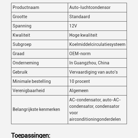
Productnaam
Auto-luchtcondensor
Grootte
Standaard
Spanning
12V
Kwaliteit
Hoge kwaliteit
Subgroep
Koelmiddelcirculatiesysteem
Graad
OEM-norm
Onderneming
In Guangzhou, China
Gebruik
Vervaardiging van auto's
Laat een bericht achter
Minimale bestelling
10 procent
We bellen je snel terug!
Verenigbaarheid
Algemeen
AC-condensator, auto-AC-
condensator, condensator
Belangrijkste kenmerken
voor
airconditioningonderdelen
Toepassingen: