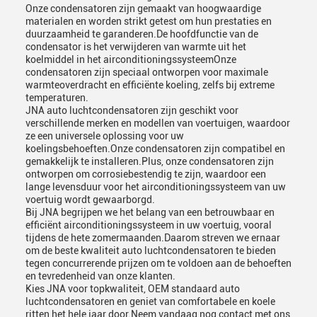
Onze condensatoren zijn gemaakt van hoogwaardige
materialen en worden strikt getest om hun prestaties en
duurzaamheid te garanderen.De hoofdfunctie van de
condensator is het verwijderen van warmte uit het
koelmiddel in het airconditioningssysteemOnze
condensatoren zijn speciaal ontworpen voor maximale
warmteoverdracht en efficiënte koeling, zelfs bij extreme
temperaturen.
JNA auto luchtcondensatoren zijn geschikt voor
verschillende merken en modellen van voertuigen, waardoor
ze een universele oplossing voor uw
koelingsbehoeften.Onze condensatoren zijn compatibel en
gemakkelijk te installeren.Plus, onze condensatoren zijn
ontworpen om corrosiebestendig te zijn, waardoor een
lange levensduur voor het airconditioningssysteem van uw
voertuig wordt gewaarborgd.
Bij JNA begrijpen we het belang van een betrouwbaar en
efficiënt airconditioningssysteem in uw voertuig, vooral
tijdens de hete zomermaanden.Daarom streven we ernaar
om de beste kwaliteit auto luchtcondensatoren te bieden
tegen concurrerende prijzen om te voldoen aan de behoeften
en tevredenheid van onze klanten.
Kies JNA voor topkwaliteit, OEM standaard auto
luchtcondensatoren en geniet van comfortabele en koele
ritten het hele jaar door.Neem vandaag nog contact met ons