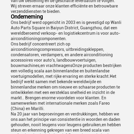
van uw bestelling en de geschatte leverdatum te volgen.
Wij streven ernaar onze klanten efficiënte en betrouwbare
verzenddiensten te bieden.
Onderneming
Ons bedrijf werd opgericht in 2003 en is gevestigd op Wanli
Auto Parts Square in Baiyun District, Guangzhou, dat een
wereldberoemd verkoop- en logistiekcentrum is voor auto-
airconditioningcomponenten.
Ons bedrijf concentreert zich op
airconditioningcompressors, uitbreidingskleppen,
condensatoren, verdampers, en andere airconditioning
accessoires voor auto's, landbouwvoertuigen,
bouwmachines,en vrachtwagensOnze producten bestrijken
een volledig scala aan binnenlandse en buitenlandse
voertuigmodellen, met rijke ervaring en sterke kracht.Het
bedrijf werkt samen met bekende wereldwijde en
binnenlandse merken om nieuwe en schaarse producten te
ontwikkelen met een eersteklas snelheid en inzicht in de
markt.. Brengen enorme voordelen voor klanten. En
samenwerken met internationale merken zoals Fareo
(China) en Marilli.
Na 20 jaar van beproevingen en verdrukkingen, hebben we
ons aan het principe van consistentie in woorden en daden
gehouden, nooit leugens voor leugens gebruiken,en hebben
steun en erkenning gekregen van een breed scala van