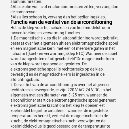
aluminiumresten.
4Als de olie vuil is of er aluminiumresten zitten, vervang dan
de compressor.
5Als alles schoon is, vervang dan het bedieningsklep.
Functie van de ventiel van de airconditioning
Het is de klep voor het schakelen van koelmiddelstroom
tussen koeling en verwarming functies
1.De magnetische klep die in airconditioning wordt gebruikt,
bestaat over het algemeen uit een elektromagnetische spoel
en een magnetische kern, met een of meerdere gaten in het
lichaam ((koel- en verwarmingsklep ETC),Wanneer de spoel
wordt aangesloten of uitgeschakeld"De magnetische kern
van de klep wordt geopend en gesloten. De
elektromagnetische spoel is rechtstreeks op de klep
bevestigd en de magnetische kern is ingesloten in de
afdichtingsbuis.
2.De ventiel van de airconditioning is over het algemeen
rechtstreeks bewegende, er zijn 220 V AC, 24 V DC, in het
algemeen met een diameter van 3-25 mm, wanneer de
airconditioner start,de elektromagnetische spoel genereert
elektromagnetische kracht om het klep te openenHet
koelmiddel begint te circuleren, wanneer de ingestelde
temperatuur is bereikt, verliest de magnetische klep de
kracht, de elektromagnetische kracht verdwijnt.en de
koelmiddelcyclus is gecolosseerd om de temperatuur te