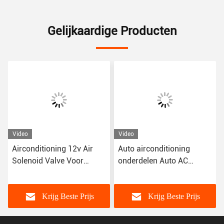
Gelijkaardige Producten
Video
Video
Airconditioning 12v Air
Auto airconditioning
Solenoid Valve Voor
onderdelen Auto AC
Peugeot 307 Citroen
Compressor Control Valve
Triumph C-Quante
Voor Peugeot 408 3008
Denso type
Krijg Beste Prijs
Krijg Beste Prijs