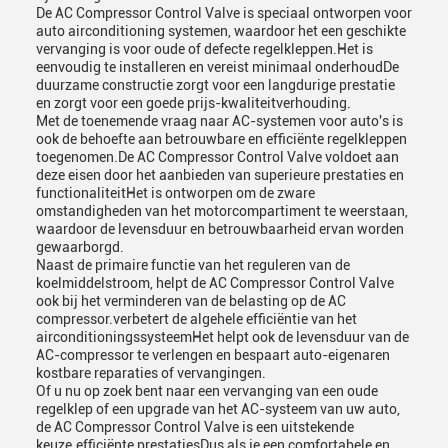
De AC Compressor Control Valve is speciaal ontworpen voor
auto airconditioning systemen, waardoor het een geschikte
vervanging is voor oude of defecte regelkleppen.Het is
eenvoudig te installeren en vereist minimaal onderhoudDe
duurzame constructie zorgt voor een langdurige prestatie
en zorgt voor een goede prijs-kwaliteitverhouding.
Met de toenemende vraag naar AC-systemen voor auto's is
ook de behoefte aan betrouwbare en efficiënte regelkleppen
toegenomen.De AC Compressor Control Valve voldoet aan
deze eisen door het aanbieden van superieure prestaties en
functionaliteitHet is ontworpen om de zware
omstandigheden van het motorcompartiment te weerstaan,
waardoor de levensduur en betrouwbaarheid ervan worden
gewaarborgd.
Naast de primaire functie van het reguleren van de
koelmiddelstroom, helpt de AC Compressor Control Valve
ook bij het verminderen van de belasting op de AC
compressor.verbetert de algehele efficiëntie van het
airconditioningssysteemHet helpt ook de levensduur van de
AC-compressor te verlengen en bespaart auto-eigenaren
kostbare reparaties of vervangingen.
Of u nu op zoek bent naar een vervanging van een oude
regelklep of een upgrade van het AC-systeem van uw auto,
de AC Compressor Control Valve is een uitstekende
keuze.efficiënte prestatiesDus als je een comfortabele en