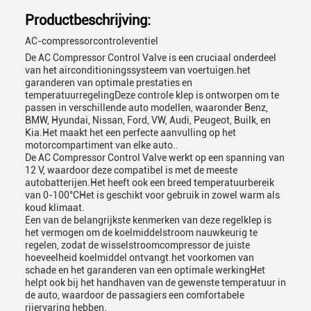
Productbeschrijving:
AC-compressorcontroleventiel
De AC Compressor Control Valve is een cruciaal onderdeel
van het airconditioningssysteem van voertuigen.het
garanderen van optimale prestaties en
temperatuurregelingDeze controle klep is ontworpen om te
passen in verschillende auto modellen, waaronder Benz,
BMW, Hyundai, Nissan, Ford, VW, Audi, Peugeot, Builk, en
Kia.Het maakt het een perfecte aanvulling op het
motorcompartiment van elke auto..
De AC Compressor Control Valve werkt op een spanning van
12 V, waardoor deze compatibel is met de meeste
autobatterijen.Het heeft ook een breed temperatuurbereik
van 0-100°CHet is geschikt voor gebruik in zowel warm als
koud klimaat.
Een van de belangrijkste kenmerken van deze regelklep is
het vermogen om de koelmiddelstroom nauwkeurig te
regelen, zodat de wisselstroomcompressor de juiste
hoeveelheid koelmiddel ontvangt.het voorkomen van
schade en het garanderen van een optimale werkingHet
helpt ook bij het handhaven van de gewenste temperatuur in
de auto, waardoor de passagiers een comfortabele
rijervaring hebben.