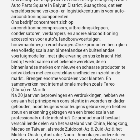
Auto Parts Square in Baiyun District, Guangzhou, dat een
wereldberoemd verkoop- en logistiekcentrum is voor auto-
airconditioningcomponenten.
Ons bedrijf concentreert zich op
airconditioningcompressors, uitbreidingskleppen,
condensatoren, verdampers, en andere airconditioning
accessoires voor auto's, landbouwvoertuigen,
bouwmachines,en vrachtwagensOnze producten bestrijken
een volledig scala aan binnenlandse en buitenlandse
voertuigmodellen, met rijke ervaring en sterke kracht.Het
bedrijf werkt samen met bekende wereldwijde en
binnenlandse merken om nieuwe en schaarse producten te
ontwikkelen met een eersteklas snelheid en inzicht in de
markt.. Brengen enorme voordelen voor klanten. En
samenwerken met internationale merken zoals Fareo
(China) en Marilli.
Na 20 jaar van beproevingen en verdrukkingen, hebben we
ons aan het principe van consistentie in woorden en daden
gehouden, nooit leugens voor leugens gebruiken,en hebben
steun en erkenning gekregen van een breed scala van
professionals uit de industrie? De productmarkt beslaat
verschillende delen van het vasteland van China, Hongkong,
Macao en Taiwan, alsmede Zuidoost-Azië, Zuid-Azië, het
Midden-Oosten, Australië, Noord-Amerika,en andere delen