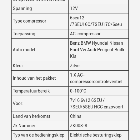
Spanning
12V
6seu12
Type compressor
/7SEU16C/7SEU17C/6seu
Toepassing
AC-compressor
Benz BMW Hyundai Nissan
Auto model
Ford Vw Audi Peugeot Builk
Kia
Kleur
Zilver
1 X AC-
Inhoud van het pakket
compressorcontroleventiel
Temperatuurbereik
0-100°C
7v16 6v12 6SEU /
Voor:
7SEU/5SEU HCC enzovoort
Land van herkomst
China
Zk Nummer
ZK008-8
Typ van de bedieningsklep
Elektrische besturingsklep