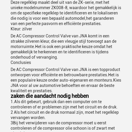
Laat een bericht achter
Deze regelklep maakt deel uit van de ZK-serie, met het
unieke modelnummer ZK008-8, waardoor het gemakkelijk is
We bellen je snel terug!
om de specifieke regelklep te identificeren en te lokaliseren
die nodig is voor een bepaald automodel,het garanderen
van een perfecte pasvorm en efficiënte prestaties.
Kleur: zilver
De AC Compressor Control Valve van JNA komt in een
strakke zilveren kleur, die een vleugje stijl toevoegt aan de
motorruimte.Het is ook een praktische keuze omdat het
gemakkelijk te herkennen en te identificeren is tijdens
onderhoud of vervanging.
Conclusies
De AC Compressor Control Valve van JNA is een topproduct
ontworpen voor efficiënte en betrouwbare prestaties.Het is
een populaire keuze onder auto-eigenaren en monteurs.Kies
JNA voor al uw automotive behoeften en ervaar de beste
kwaliteit en prestaties.
zaken die aandacht nodig hebben
1.Als dit gebeurt, gebruik dan een computer om te
controleren of er problemen zijn met het circuit en de druk.
2 Als het circuit en de druk normaal zijn, moet het regelklep
VERZENDEN
vervangen worden.
3Bij het verwijderen van de compressor moet u eerst
controleren of de compressor olie schoon is of zwart met