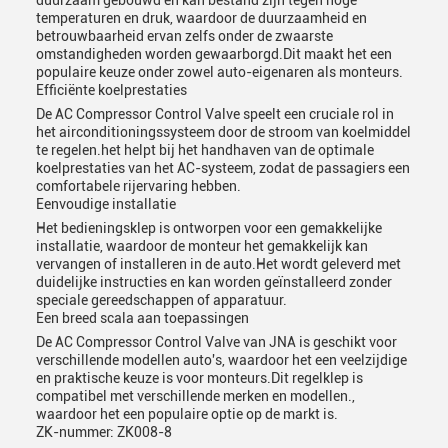
duurzaam gebouwd en kan bestand zijn tegen hoge
temperaturen en druk, waardoor de duurzaamheid en
betrouwbaarheid ervan zelfs onder de zwaarste
omstandigheden worden gewaarborgd.Dit maakt het een
populaire keuze onder zowel auto-eigenaren als monteurs.
Efficiënte koelprestaties
De AC Compressor Control Valve speelt een cruciale rol in
het airconditioningssysteem door de stroom van koelmiddel
te regelen.het helpt bij het handhaven van de optimale
koelprestaties van het AC-systeem, zodat de passagiers een
comfortabele rijervaring hebben.
Eenvoudige installatie
Het bedieningsklep is ontworpen voor een gemakkelijke
installatie, waardoor de monteur het gemakkelijk kan
vervangen of installeren in de auto.Het wordt geleverd met
duidelijke instructies en kan worden geïnstalleerd zonder
speciale gereedschappen of apparatuur.
Een breed scala aan toepassingen
De AC Compressor Control Valve van JNA is geschikt voor
verschillende modellen auto's, waardoor het een veelzijdige
en praktische keuze is voor monteurs.Dit regelklep is
compatibel met verschillende merken en modellen.,
waardoor het een populaire optie op de markt is.
ZK-nummer: ZK008-8