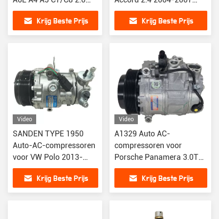
4M0820803
CM4 CM5 38810-RAA-
Krijg Beste Prijs
Krijg Beste Prijs
4G0260805D
A01 / 38810-RAA-A01-A
8T0260805N
Video
Video
SANDEN TYPE 1950
A1329 Auto AC-
Auto-AC-compressoren
compressoren voor
voor VW Polo 2013-
Porsche Panamera 3.0T
3204432425
94812601103
Krijg Beste Prijs
Krijg Beste Prijs
97012601102