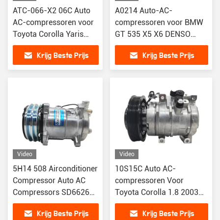
ATC-066-X2 06C Auto
A0214 Auto-AC-
AC-compressoren voor
compressoren voor BMW
Toyota Corolla Yaris
GT 535 X5 X6 DENSO
Alitis 88320-52010
64529217868
Krijg Beste Prijs
Krijg Beste Prijs
883205201
64529217869 471-1543
Video
Video
5H14 508 Airconditioner
10S15C Auto AC-
Compressor Auto AC
compressoren Voor
Compressors SD6626
Toyota Corolla 1.8 2003
75R8384 4506 4507
8832002120
Krijg Beste Prijs
Krijg Beste Prijs
4652 5407 6627 6665
883200212084 CO27000C