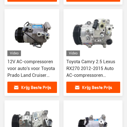
4711407
Video
Video
12V AC-compressoren
Toyota Camry 2.5 Lexus
voor auto's voor Toyota
RX270 2012-2015 Auto
Prado Land Cruiser
AC-compressoren
TRJ150 GRJ150 7GR
447280-6290 88310-
Krijg Beste Prijs
Krijg Beste Prijs
88320-60A01
0R010 447260-2890