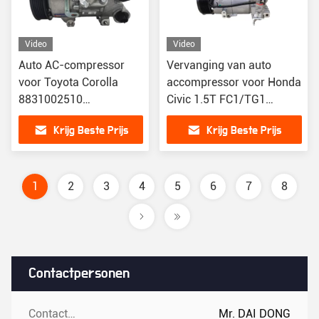
Video
Video
Auto AC-compressor
Vervanging van auto
voor Toyota Corolla
accompressor voor Honda
8831002510
Civic 1.5T FC1/TG1
883101A660 CO11210C
388105AAA03
Krijg Beste Prijs
Krijg Beste Prijs
388105BAA01
1
2
3
4
5
6
7
8
Contactpersonen
Contactpersonen:
Mr. DAI DONG