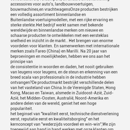
accessoires voor auto's, landbouwvoertuigen,
bouwmachines,en vrachtwagensOnze producten bestrijken
een volledig assortiment binnenlandse en
Buitenlandse voertuigmodellen, met een rijke ervaring en
sterke sterkte.Het bedrijf werkt samen met bekende
wereldwijde en binnenlandse merken om nieuwe en
schaarse producten te ontwikkelen met een eersteklas
snelheid en inzicht in de markt.. Het brengen van enorme
voordelen voor klanten. En samenwerken met internationale
merken zoals Fareo (China) en Marilli. Na 20 jaar van
beproevingen en moeilijkheden, hebben we ons aan het
principe van
de consistentie in woorden en daden, het nooit gebruiken
van leugens voor leugens, en de steun en erkenning van een
breed scala van professionals in de industrie hebben
ontvangen?De productmarkt bestrijkt verschillende delen
van het vasteland van China.In de Verenigde Staten, Hong
Kong, Macao en Taiwan, alsmede in Zuidoost-Azië, Zuid-
Azië, het Midden-Oosten, Australië, Noord-Amerika en
andere delen van de wereld, geniet het een hoge
populariteit.
het beginsel van "kwaliteit eerst, technische dienstverlening
eerst, reputatie eerst en kwaliteitsborging" en het
kernconcept van "wederzijds voordeel en win-win",We zijn
toegewijd aan hand in hand werken met onze klanten om