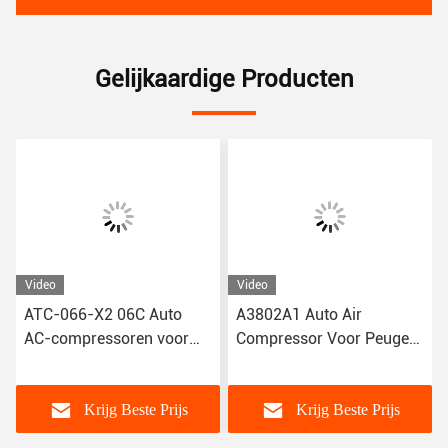
Gelijkaardige Producten
Video
Video
ATC-066-X2 06C Auto
A3802A1 Auto Air
AC-compressoren voor
Compressor Voor Peugeot
Toyota Corolla Yaris Alitis
2008/301 Citroen NEW
88320-52010 883205201
Elysee/C3-XR
JSR11T601088
Krijg Beste Prijs
Krijg Beste Prijs