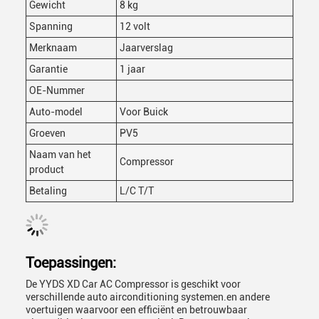
Gewicht
8 kg
Spanning
12 volt
Merknaam
Jaarverslag
Garantie
1 jaar
OE-Nummer
Auto-model
Voor Buick
Groeven
PV5
Naam van het
Compressor
product
Betaling
L/C T/T
Toepassingen:
De YYDS XD Car AC Compressor is geschikt voor
verschillende auto airconditioning systemen.en andere
voertuigen waarvoor een efficiënt en betrouwbaar