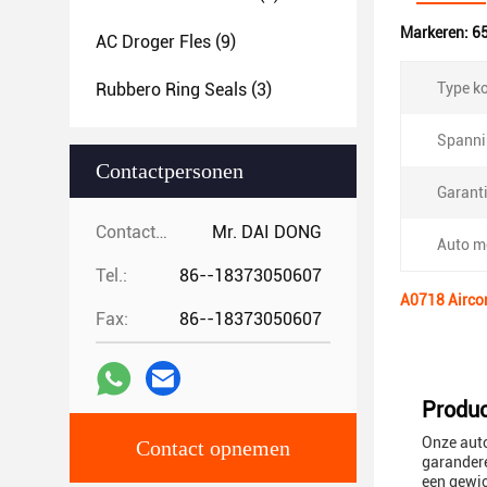
Markeren:
6
AC Droger Fles
(9)
Rubbero Ring Seals
(3)
Type k
Spanni
Contactpersonen
Garanti
Contactpersonen:
Mr. DAI DONG
Auto m
Tel.:
86--18373050607
A0718 Airco
Fax:
86--18373050607
Produc
Onze aut
Contact opnemen
garandere
een gewic