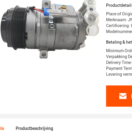
Productdetail
Place of Ori
Merknaam: J
Certificering
Modelnummer
Betaling & he
Minimum Orde
Verpakking De
Delivery Time:
Payment Term
Levering ver
ls
Productbeschrijving