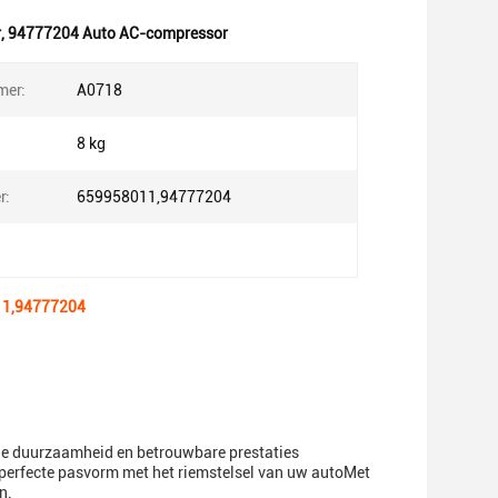
r
,
94777204 Auto AC-compressor
er:
A0718
8 kg
r:
659958011,94777204
011,94777204
e duurzaamheid en betrouwbare prestaties
 perfecte pasvorm met het riemstelsel van uw autoMet
n.