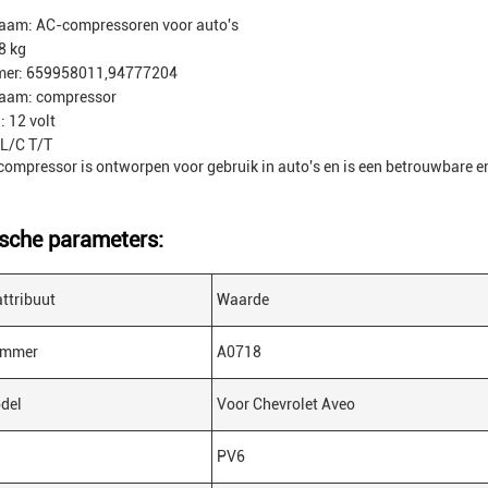
aam: AC-compressoren voor auto's
8 kg
er: 659958011,94777204
aam: compressor
 12 volt
 L/C T/T
ompressor is ontworpen voor gebruik in auto's en is een betrouwbare e
sche parameters:
ttribuut
Waarde
ummer
A0718
del
Voor Chevrolet Aveo
PV6