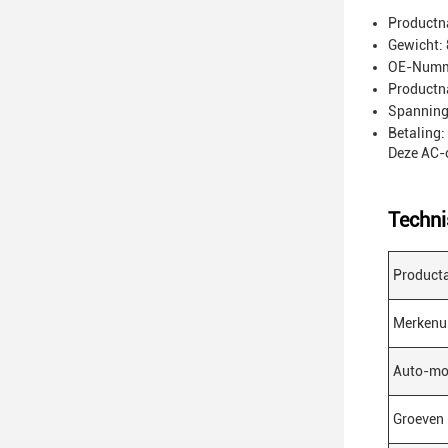
Productn
Gewicht: 
OE-Numm
Productn
Spanning:
Betaling:
Deze AC-c
Techni
Producta
Merken
Auto-mo
Groeven