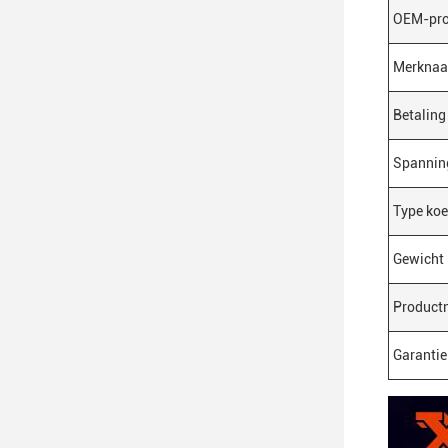
OEM-pro
Merkna
Betaling
Spannin
Type koe
Gewicht
Product
Garantie