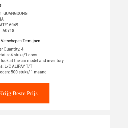
s
gin: GUANGDONG
NA
: IATF16949
: A0718
t Verschepen Termijnen
r Quantity: 4
tails: 4 stuks/1 doos
 look at the car model and inventory
s: L/C ALIPAY T/T
mogen: 500 stuks/ 1 maand
Krijg Beste Prijs