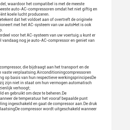
el, waardoor het compatibel is met de meeste
meeste auto-AC-compressoren omdat het niet giftig en
iënt koele lucht produceren.
kent dat het voldoet aan of overtreft de originele
tioneert met het AC-systeem van uw autoHet is ook
p.
rdeel voor het AC-systeem van uw voertuig.u kunt er
tel vandaag nog je auto-AC-compressor en geniet van
ompressor, die bijdraagt aan het transport en de
n vaste verplaatsing.Airconditioningcompressoren
ng op basis van hun respectieve werkingsprincipesDe
zij zijn niet in staat om hun vermogen automatisch
ienlijk verhoogt;
 en gebruikt om deze te beheren.De
anneer de temperatuur het vooraf bepaalde punt
eling ingeschakeld en gaat de compressor aan.De druk
rplaatsingDe compressor wordt uitgeschakeld wanneer