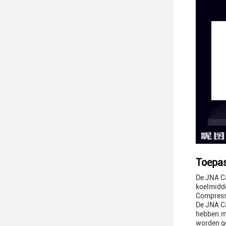
Toepas
De JNA Ca
koelmidde
Compresso
De JNA Ca
hebben.me
worden ge