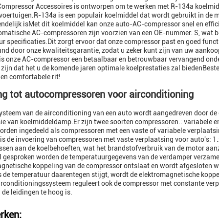
ompressor Accessoires is ontworpen om te werken met R-134a koelmidd
oertuigen.R-134a is een populair koelmiddel dat wordt gebruikt in de 
endelijk isMet dit koelmiddel kan onze auto-AC-compressor snel en effic
matische AC-compressoren zijn voorzien van een OE-nummer: S, wat bete
r specificaties.Dit zorgt ervoor dat onze compressor past en goed func
nd door onze kwaliteitsgarantie, zodat u zeker kunt zijn van uw aankoo
 is onze AC-compressor een betaalbaar en betrouwbaar vervangend onde
 zijn dat het u de komende jaren optimale koelprestaties zal biedenBes
 en comfortabele rit!
ing tot autocompressoren voor airconditioning
ysteem van de airconditioning van een auto wordt aangedreven door de c
e van koelmiddeldamp.Er zijn twee soorten compressoren.: variabele e
rden ingedeeld als compressoren met een vaste of variabele verplaatsi
is de invoering van compressoren met vaste verplaatsing voor auto's: 1.
ssen aan de koelbehoeften, wat het brandstofverbruik van de motor aanz
 gesproken worden de temperatuurgegevens van de verdamper verzameld
gnetische koppeling van de compressor ontslaat en wordt afgesloten w
s de temperatuur daarentegen stijgt, wordt de elektromagnetische kopp
irconditioningssysteem reguleert ook de compressor met constante ve
 de leidingen te hoog is.
rken: