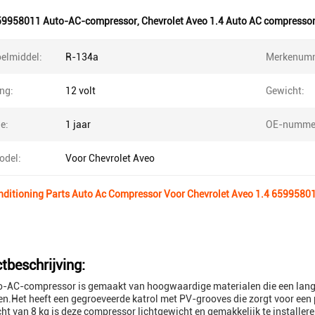
59958011 Auto-AC-compressor
,
Chevrolet Aveo 1.4 Auto AC compresso
oelmiddel:
R-134a
Merkenumm
ng:
12 volt
Gewicht:
e:
1 jaar
OE-numme
odel:
Voor Chevrolet Aveo
nditioning Parts Auto Ac Compressor Voor Chevrolet Aveo 1.4 659958
tbeschrijving:
o-AC-compressor is gemaakt van hoogwaardige materialen die een lang
n.Het heeft een gegroeveerde katrol met PV-grooves die zorgt voor een
ht van 8 kg is deze compressor lichtgewicht en gemakkelijk te installere