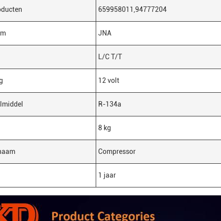
ducten
659958011,94777204
am
JNA
L/C T/T
g
12 volt
lmiddel
R-134a
8 kg
naam
Compressor
1 jaar