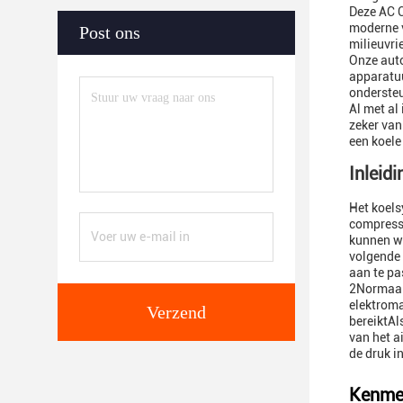
Deze AC C
moderne v
Post ons
milieuvri
Onze auto
apparatuu
ondersteu
Al met al
zeker van
een koele
Inleid
Het koels
compressi
kunnen wo
volgende 
aan te pa
2Normaal
elektroma
Verzend
bereiktAl
van het a
de druk in
Kenme