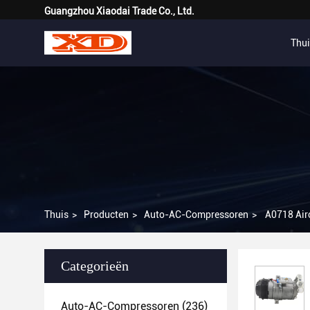
Guangzhou Xiaodai Trade Co., Ltd.
Thui
Thuis
>
Producten
>
Auto-AC-Compressoren
>
A0718 Air
Categorieën
Auto-AC-Compressoren
(236)