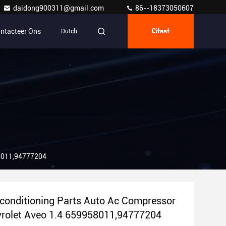
daidong900311@gmail.com
86--18373050607
ntacteer Ons
Dutch
Citaat
58011,94777204
conditioning Parts Auto Ac Compressor
rolet Aveo 1.4 659958011,94777204