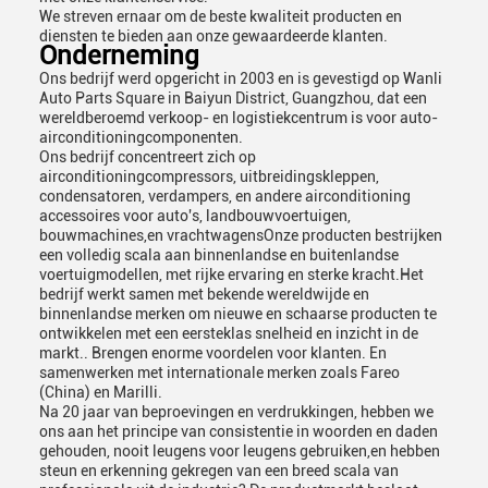
We streven ernaar om de beste kwaliteit producten en
diensten te bieden aan onze gewaardeerde klanten.
Onderneming
Ons bedrijf werd opgericht in 2003 en is gevestigd op Wanli
Auto Parts Square in Baiyun District, Guangzhou, dat een
wereldberoemd verkoop- en logistiekcentrum is voor auto-
airconditioningcomponenten.
Ons bedrijf concentreert zich op
airconditioningcompressors, uitbreidingskleppen,
condensatoren, verdampers, en andere airconditioning
accessoires voor auto's, landbouwvoertuigen,
bouwmachines,en vrachtwagensOnze producten bestrijken
een volledig scala aan binnenlandse en buitenlandse
voertuigmodellen, met rijke ervaring en sterke kracht.Het
bedrijf werkt samen met bekende wereldwijde en
binnenlandse merken om nieuwe en schaarse producten te
ontwikkelen met een eersteklas snelheid en inzicht in de
markt.. Brengen enorme voordelen voor klanten. En
samenwerken met internationale merken zoals Fareo
(China) en Marilli.
Na 20 jaar van beproevingen en verdrukkingen, hebben we
ons aan het principe van consistentie in woorden en daden
gehouden, nooit leugens voor leugens gebruiken,en hebben
steun en erkenning gekregen van een breed scala van