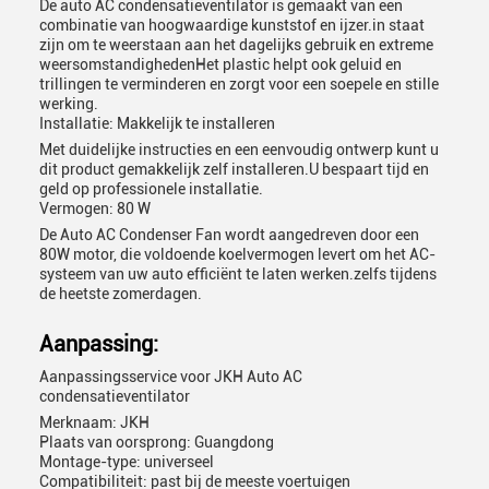
De auto AC condensatieventilator is gemaakt van een
combinatie van hoogwaardige kunststof en ijzer.in staat
zijn om te weerstaan aan het dagelijks gebruik en extreme
weersomstandighedenHet plastic helpt ook geluid en
trillingen te verminderen en zorgt voor een soepele en stille
werking.
Installatie: Makkelijk te installeren
Met duidelijke instructies en een eenvoudig ontwerp kunt u
dit product gemakkelijk zelf installeren.U bespaart tijd en
geld op professionele installatie.
Vermogen: 80 W
De Auto AC Condenser Fan wordt aangedreven door een
80W motor, die voldoende koelvermogen levert om het AC-
systeem van uw auto efficiënt te laten werken.zelfs tijdens
de heetste zomerdagen.
Aanpassing:
Aanpassingsservice voor JKH Auto AC
condensatieventilator
Merknaam: JKH
Plaats van oorsprong: Guangdong
Montage-type: universeel
Compatibiliteit: past bij de meeste voertuigen