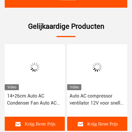
Gelijkaardige Producten
Video
Video
14*26cm Auto AC
Auto AC compressor
Condenser Fan Auto AC
ventilator 12V voor snelle
80W Compatibiliteit past
installatie 9 10 12 14 16
bij de meeste voertuigen
inch
Krijg Beste Prijs
Krijg Beste Prijs