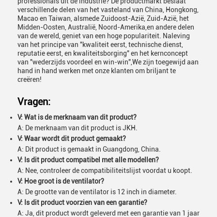
professionals uit de industrie? De productmarkt beslaat
verschillende delen van het vasteland van China, Hongkong,
Macao en Taiwan, alsmede Zuidoost-Azië, Zuid-Azië, het
Midden-Oosten, Australië, Noord-Amerika,en andere delen
van de wereld, geniet van een hoge populariteit. Naleving
van het principe van "kwaliteit eerst, technische dienst,
reputatie eerst, en kwaliteitsborging" en het kernconcept
van "wederzijds voordeel en win-win",We zijn toegewijd aan
hand in hand werken met onze klanten om briljant te
creëren!
Vragen:
V: Wat is de merknaam van dit product?
A: De merknaam van dit product is JKH.
V: Waar wordt dit product gemaakt?
A: Dit product is gemaakt in Guangdong, China.
V: Is dit product compatibel met alle modellen?
A: Nee, controleer de compatibiliteitslijst voordat u koopt.
V: Hoe groot is de ventilator?
A: De grootte van de ventilator is 12 inch in diameter.
V: Is dit product voorzien van een garantie?
A: Ja, dit product wordt geleverd met een garantie van 1 jaar