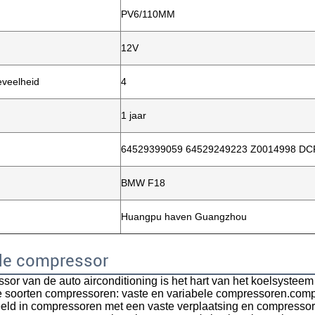
PV6/110MM
12V
veelheid
4
1 jaar
64529399059 64529249223 Z0014998 DC
Laat een bericht achter
BMW F18
We bellen je snel terug!
Huangpu haven Guangzhou
 de compressor
or van de auto airconditioning is het hart van het koelsysteem 
ee soorten compressoren: vaste en variabele compressoren.com
eld in compressoren met een vaste verplaatsing en compressore