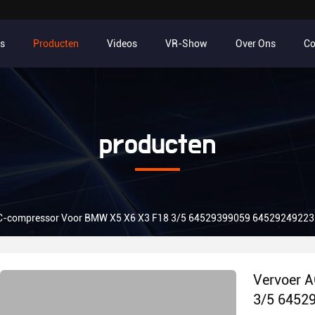
s
Producten
Videos
VR-Show
Over Ons
Co
producten
AC-compressor Voor BMW X5 X6 X3 F18 3/5 64529399059 6452924922
Vervoer 
3/5 6452