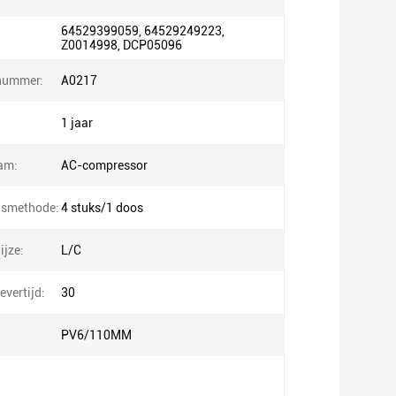
64529399059, 64529249223,
Z0014998, DCP05096
nummer:
A0217
1 jaar
am:
AC-compressor
gsmethode:
4 stuks/1 doos
ijze:
L/C
evertijd:
30
PV6/110MM