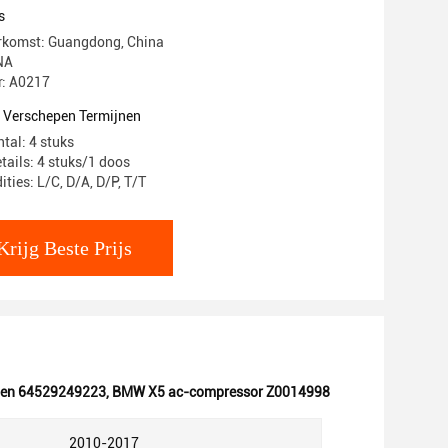
6
s
erkomst: Guangdong, China
NA
: A0217
t Verschepen Termijnen
tal: 4 stuks
tails: 4 stuks/1 doos
ties: L/C, D/A, D/P, T/T
Krijg Beste Prijs
igen 64529249223
,
BMW X5 ac-compressor Z0014998
2010-2017