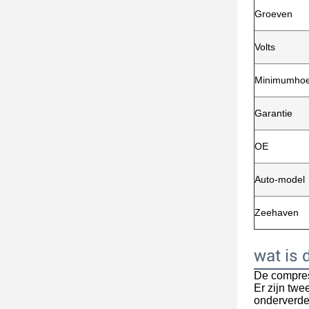
Groeven
Volts
Minimumhoe
Garantie
OE
Auto-model
Zeehaven
wat is
De compress
Er zijn tw
onderverde