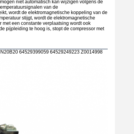
ermogen niet automatisch kan wijzigen volgens de
temperatuursignalen van de
ikt, wordt de elektromagnetische koppeling van de
peratuur stijgt, wordt de elektromagnetische
 met een constante verplaatsing wordt ook
e pijpleiding te hoog is, stopt de compressor met
3/5 N20B20 64529399059 64529249223 Z0014998