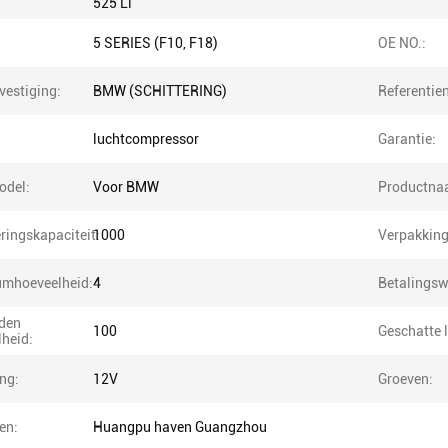
525 Li
5 SERIES (F10, F18)
OE NO.:
vestiging:
BMW (SCHITTERING)
Referentie
luchtcompressor
Garantie:
odel:
Voor BMW
Productna
ringskapaciteit:
1000
Verpakkin
mhoeveelheid:
4
Betalingsw
den
100
Geschatte l
lheid:
ng:
12V
Groeven:
en:
Huangpu haven Guangzhou