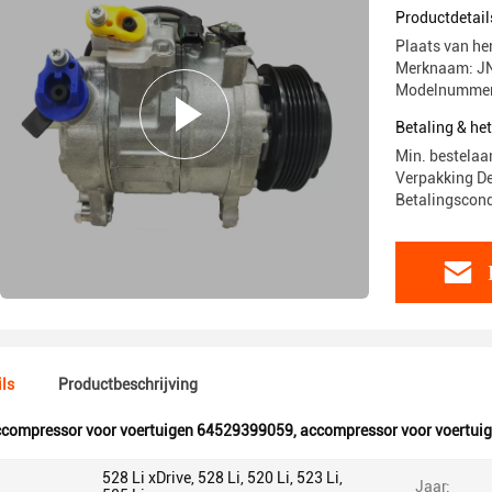
DCP0509
Productdetail
Plaats van h
Merknaam: J
Modelnummer
Betaling & he
Min. bestelaan
Verpakking De
Betalingscondi
ls
Productbeschrijving
ccompressor voor voertuigen 64529399059
,
accompressor voor voertu
528 Li xDrive, 528 Li, 520 Li, 523 Li,
Jaar: