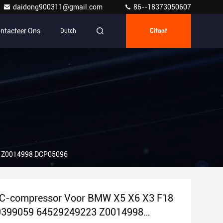
daidong900311@gmail.com
86--18373050607
ntacteer Ons
Dutch
Citaat
3 Z0014998 DCP05096
AC-compressor Voor BMW X5 X6 X3 F18
9399059 64529249223 Z0014998