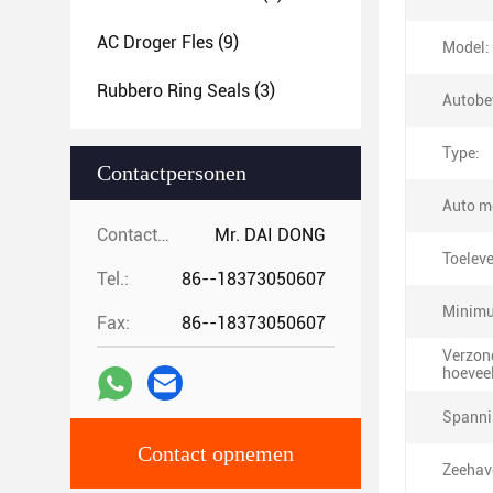
AC Droger Fles
(9)
Model:
Rubbero Ring Seals
(3)
Autobe
Type:
Contactpersonen
Auto m
Contactpersonen:
Mr. DAI DONG
Toeleve
Tel.:
86--18373050607
Minimu
Fax:
86--18373050607
Verzon
hoevee
Spanni
Contact opnemen
Zeehav