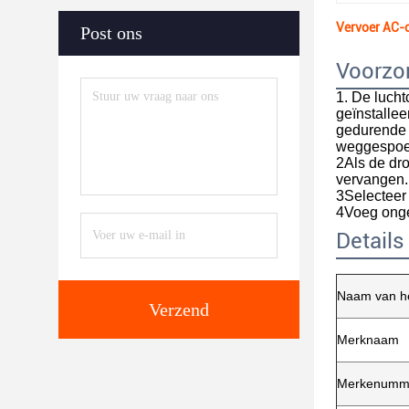
Vervoer AC
Post ons
Voorzo
1. De luch
geïnstalle
gedurende o
weggespoel
2Als de dro
vervangen.
3Selecteer 
4Voeg onge
Details
Naam van he
Verzend
Merknaam
Merkenumm