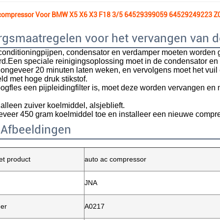
-compressor Voor BMW X5 X6 X3 F18 3/5 64529399059 64529249223 
rgsmaatregelen voor het vervangen van 
tconditioningpijpen, condensator en verdamper moeten worden
erd.Een speciale reinigingsoplossing moet in de condensator e
ngeveer 20 minuten laten weken, en vervolgens moet het vuil e
d met hoge druk stikstof.
ogfles een pijpleidingfilter is, moet deze worden vervangen en
alleen zuiver koelmiddel, alsjeblieft.
veer 450 gram koelmiddel toe en installeer een nieuwe compre
 Afbeeldingen
t product
auto ac compressor
JNA
er
A0217