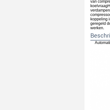
van compres
koelvraagH
verdamperu
compressor
koppeling 
geregeld do
werken.
Beschri
Automat